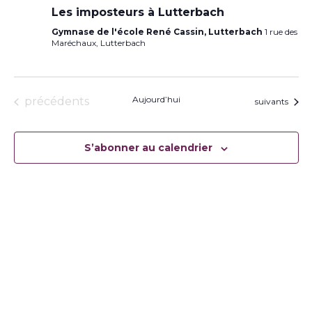
Les imposteurs à Lutterbach
Gymnase de l'école René Cassin, Lutterbach
1 rue des
Maréchaux, Lutterbach
Évènements
Aujourd’hui
précédents
Évènements
suivants
S’abonner au calendrier