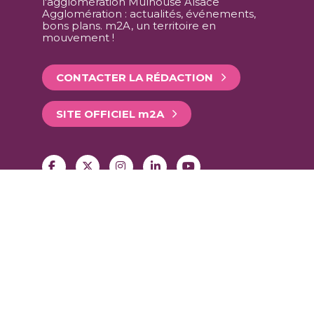
l'agglomération Mulhouse Alsace
Agglomération : actualités, événements,
bons plans. m2A, un territoire en
mouvement !
CONTACTER LA RÉDACTION
SITE OFFICIEL
m
2A