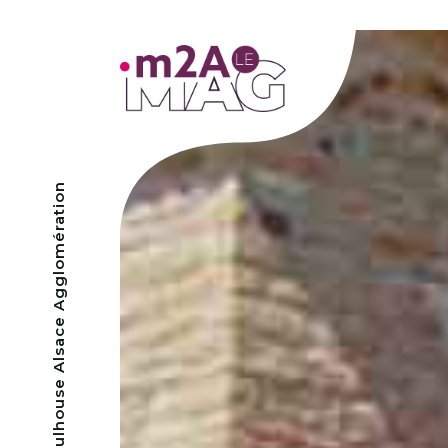
- Mulhouse Alsace Agglomération