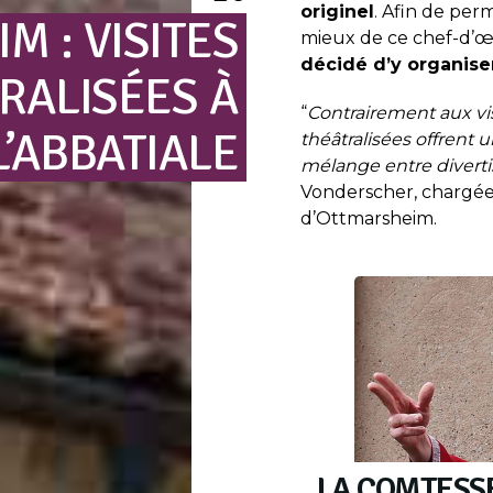
originel
. Afin de perm
IM
:
VISITES
mieux de ce chef-d’
décidé d’y organiser
RALISÉES
À
“
Contrairement aux visi
L’ABBATIALE
théâtralisées offrent u
mélange entre diverti
Vonderscher, chargée
d’Ottmarsheim.
LA COMTESS