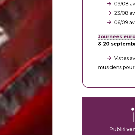
09/08 a
23/08 a
06/09 a
Journées eur
& 20 septembr
Visites 
musiciens pour
Publié
ven