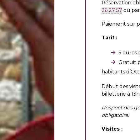
Réservation ob
26 27 57
ou pa
Paiement sur p
Tarif :
5 euros 
Gratuit p
habitants d’Ot
Début des visit
billetterie à 13
Respect des ge
obligatoire
.
Visites :