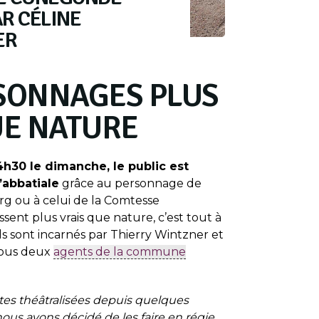
R CÉLINE
ER
SONNAGES PLUS
UE NATURE
14h30 le dimanche, le public est
’abbatiale
grâce au personnage de
g ou à celui de la Comtesse
ssent plus vrais que nature, c’est tout à
 ils sont incarnés par Thierry Wintzner et
tous deux
agents de la commune
ites théâtralisées depuis quelques
nous avons décidé de les faire en régie,