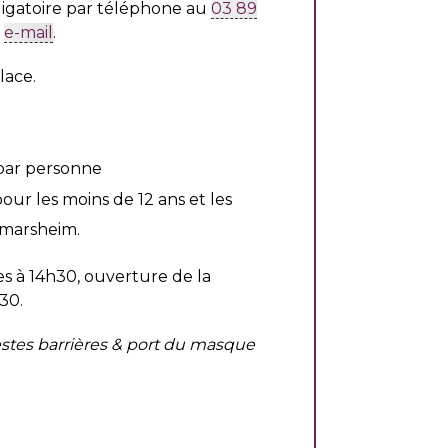
ligatoire par téléphone au
03 89
r
e-mail
.
lace.
par personne
our les moins de 12 ans et les
tmarsheim.
es à 14h30, ouverture de la
h30.
stes barrières & port du masque