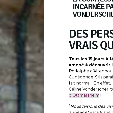
INCARNÉE PA
VONDERSCH
DES PER
VRAIS Q
Tous les 15 jours à 
amené à découvrir l
Rodolphe d’Altenbour
Cunégonde. S’ils parai
fait normal ! En effet,
Céline Vonderscher, 
d’Ottmarsheim
!
“
Nous faisions des vis
années et il y a 6 ans 