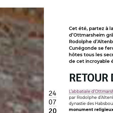
Cet été, partez à l
d’Ottmarsheim grâc
Rodolphe d’Altenb
Cunégonde se feron
hôtes tous les secr
de cet incroyable é
RETOUR 
24
L’abbatiale d’Ottmar
par Rodolphe d’Alte
07
dynastie des Habsbou
20
monument religieux