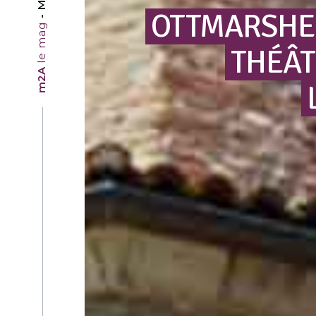
OTTMARSHE
le mag
THÉÂT
m2A