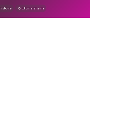
histoire
ottmarsheim