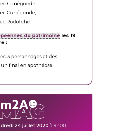
vec Cunégonde,
vec Cunégonde,
vec Rodolphe.
opéennes du patrimoine
les 19
e :
avec 3 personnages et des
 un final en apothéose.
dredi 24 juillet 2020
à 9h00