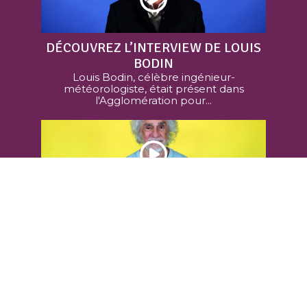
DÉCOUVREZ L’INTERVIEW DE LOUIS
BODIN
Louis Bodin, célèbre ingénieur-
météorologiste, était présent dans
l'Agglomération pour...
DÉCOUVREZ L’INTERVIEW DE LOUIS
BERTIGNAC
Louis Bertignac, célèbre chanteur et
musicien, était de passage...