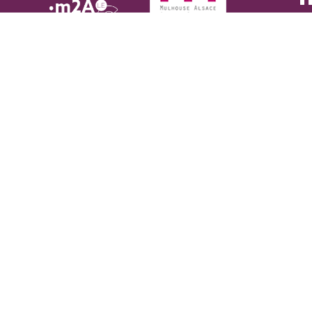
par
m2A le mag, le webzine de
l'agglomération Mulhouse Alsace
Agglomération : actualités, événements,
bons plans. m2A, un territoire en
mouvement !
Suivez #m2A