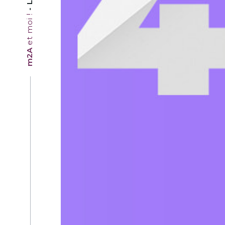
et moi !
m2A