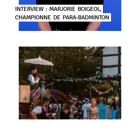
INTERVIEW
:
MARJORIE
BOIGEOL,
CHAMPIONNE
DE
PARA-BADMINTON
TOP
5
DES
SORTIES
DANS
L’AGGLO
EN
AOÛT
2026