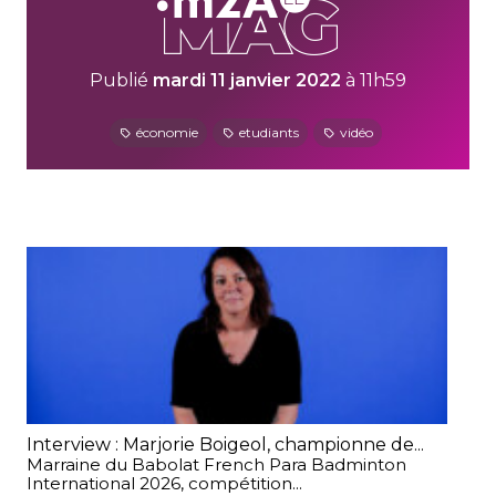
Publié
mardi 11 janvier 2022
à 11h59
économie
etudiants
vidéo
Interview : Marjorie Boigeol, championne de...
Nos
Marraine du Babolat French Para Badminton
m2
International 2026, compétition...
for