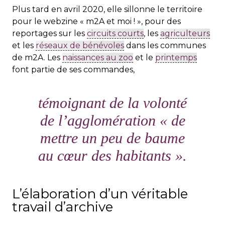
Plus tard en avril 2020, elle sillonne le territoire
pour le webzine « m2A et moi ! », pour des
reportages sur les
circuits courts
, les
agriculteurs
et les
réseaux de bénévoles
dans les communes
de m2A. Les
naissances au zoo
et le
printemps
font partie de ses commandes,
témoignant de la volonté
de l’agglomération «
de
mettre un peu de baume
au cœur des habitants
».
L’élaboration d’un véritable
travail d’archive