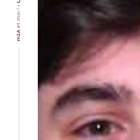
et moi !
m2A