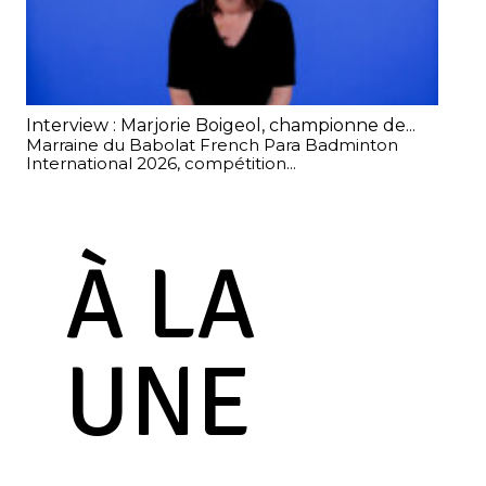
Interview : Marjorie Boigeol, championne de...
Cha
Marraine du Babolat French Para Badminton
Apr
International 2026, compétition...
en..
À LA
UNE