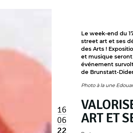
Le week-end du 17 
street art et ses d
des Arts ! Expositi
et musique seront
événement survolté
de Brunstatt-Dide
Photo à la une Edouar
VALORIS
16
ART ET S
06
22