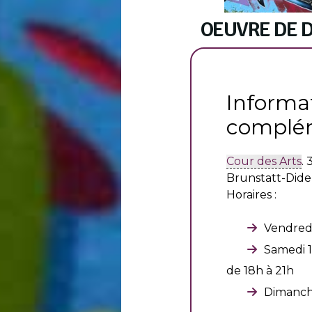
OEUVRE DE 
Informa
complém
Cour des Arts
. 
Brunstatt-Did
Horaires :
Vendredi
Samedi 1
de 18h à 21h
Dimanche