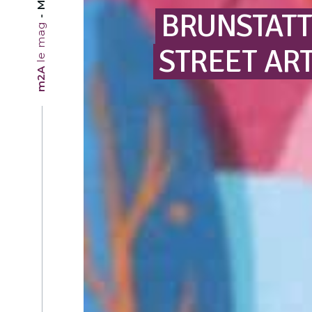
BRUNSTATT
le mag
STREET
AR
m2A