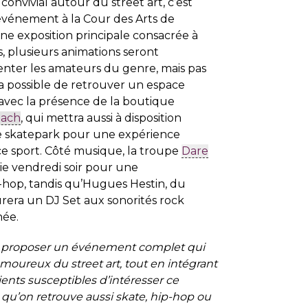
nvivial autour du street art, c’est
 événement à la Cour des Arts de
ne exposition principale consacrée à
 plusieurs animations seront
nter les amateurs du genre, mais pas
era possible de retrouver un espace
avec la présence de la boutique
bach
, qui mettra aussi à disposition
 skatepark pour une expérience
e sport. Côté musique, la troupe
Dare
lie vendredi soir pour une
-hop, tandis qu’Hugues Hestin, du
urera un DJ Set aux sonorités rock
née.
 proposer un événement complet qui
moureux du street art, tout en intégrant
ients susceptibles d’intéresser ce
a qu’on retrouve aussi skate, hip-hop ou