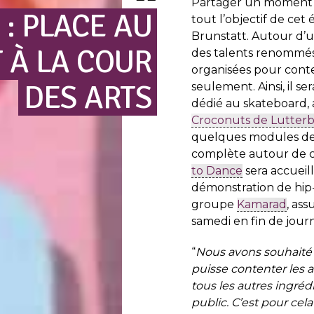
Partager un moment co
:
PLACE
AU
tout l’objectif de cet
Brunstatt. Autour d’u
T
À
LA
COUR
des talents renommés,
organisées pour conte
DES
ARTS
seulement. Ainsi, il s
dédié au skateboard, 
Croconuts de Lutter
quelques modules de
complète autour de c
to Dance
sera accueil
démonstration de hip
groupe
Kamarad
, ass
samedi en fin de jour
“
Nous avons souhaité
puisse contenter les a
tous les autres ingréd
public. C’est pour cel