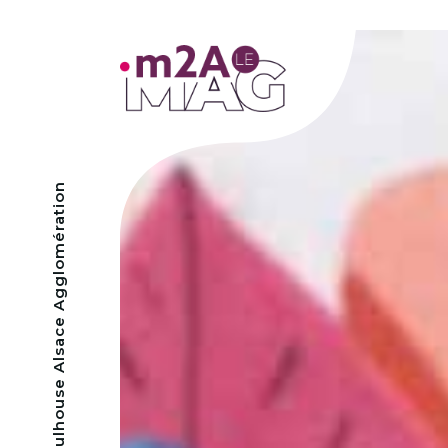
- Mulhouse Alsace Agglomération