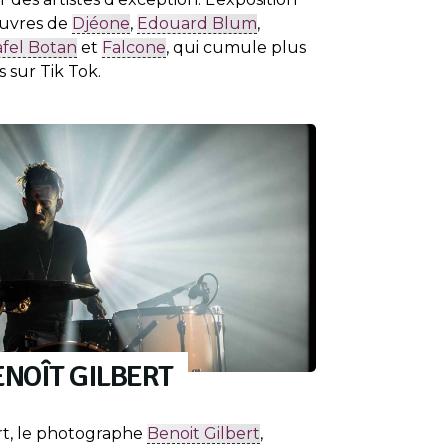
œuvres de
Djéone
,
Edouard Blum
,
fel Botan
et
Falcone
, qui cumule plus
 sur Tik Tok.
ENOÎT GILBERT
rt, le photographe
Benoit Gilbert
,