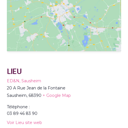
LIEU
ED&N, Sausheim
20 A Rue Jean de la Fontaine
Sausheim
,
68390
+ Google Map
Téléphone :
03 89 46 83 90
Voir Lieu site web