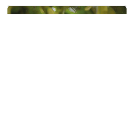
Sortie « Les mal-aimées de
la forêt » à Zillisheim
mardi 25 août - 10h00
à
12h00