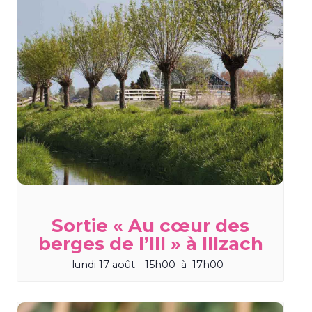
Sortie « Au cœur des
berges de l’Ill » à Illzach
lundi 17 août - 15h00
à
17h00