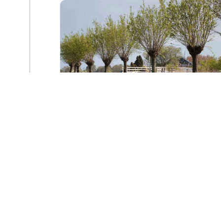
Sortie « Au cœur
des berges de l’Ill »
à Illzach
lundi 17 août - 15h00
à
17h00