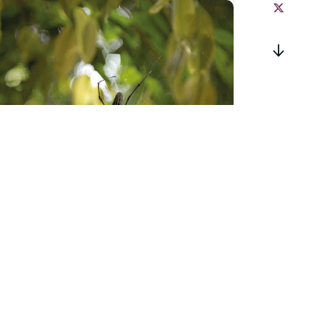
Sortie « Les mal-
aimées de la forêt »
à Zillisheim
mardi 25 août - 10h00
à
12h00