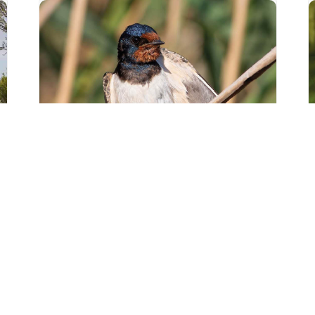
Sortie « Le porte-
bois et
l’hirondelle » à
Staffelfelden