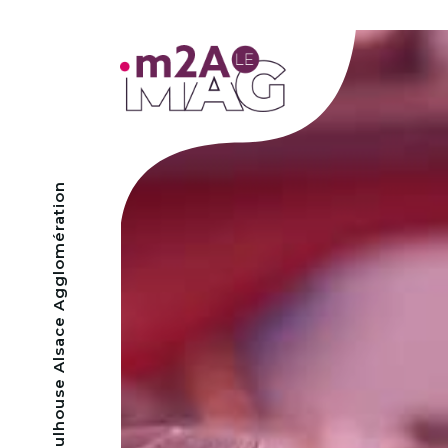
- Mulhouse Alsace Agglomération