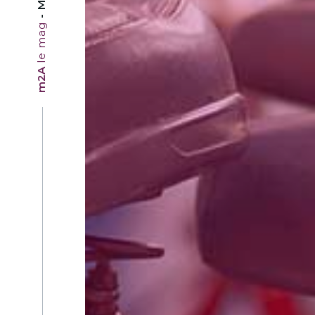
le mag
m2A