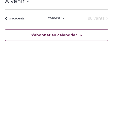
À venir
Sélectionnez
une
date.
Aujourd’hui
Évènement
suivants
Évènements
précédents
S’abonner au calendrier