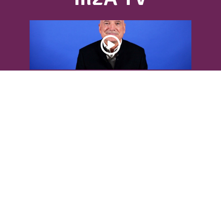
DÉCOUVREZ L’INTERVIEW DE LOUIS
BODIN
Louis Bodin, célèbre ingénieur-
météorologiste, était présent dans
l'Agglomération pour...