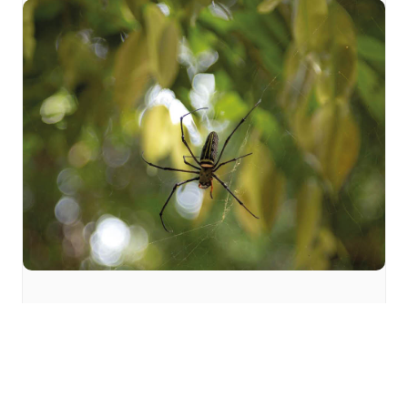
Sortie « Les mal-aimées de
la forêt » à Zillisheim
mardi 25 août - 10h00
à
12h00