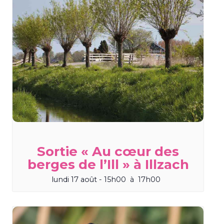
Sortie « Au cœur des
berges de l’Ill » à Illzach
lundi 17 août - 15h00
à
17h00