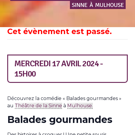
SINNE
À
MULHOUSE
Cet évènement est passé.
MERCREDI 17 AVRIL 2024 -
15H00
Découvrez la comédie « Balades gourmandes »
au
Théâtre de la Sinne
à
Mulhouse.
Balades gourmandes
Des histoires à croquer ! Une petite souris