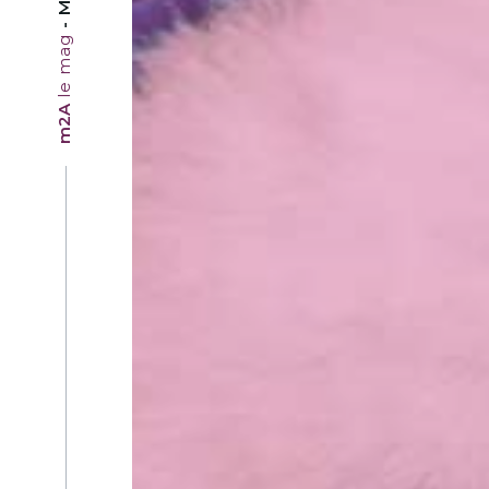
le mag
m2A