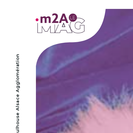
- Mulhouse Alsace Agglomération