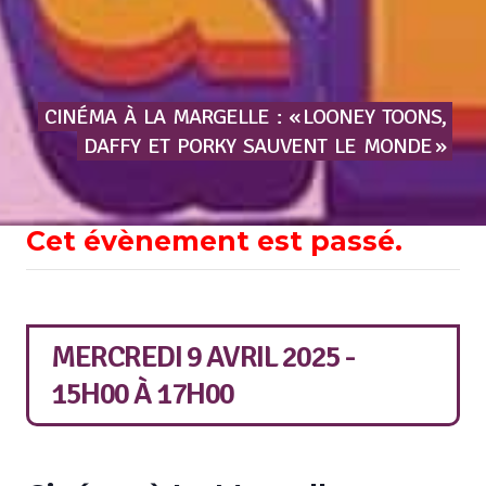
CINÉMA
À
LA
MARGELLE
:
« LOONEY
TOONS,
DAFFY
ET
PORKY
SAUVENT
LE
MONDE »
Cet évènement est passé.
MERCREDI 9 AVRIL 2025 -
15H00
À
17H00