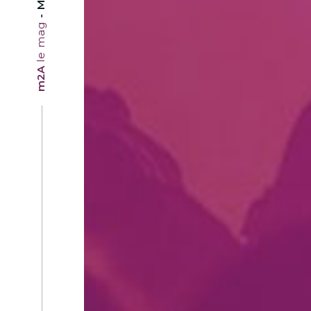
le mag
m2A