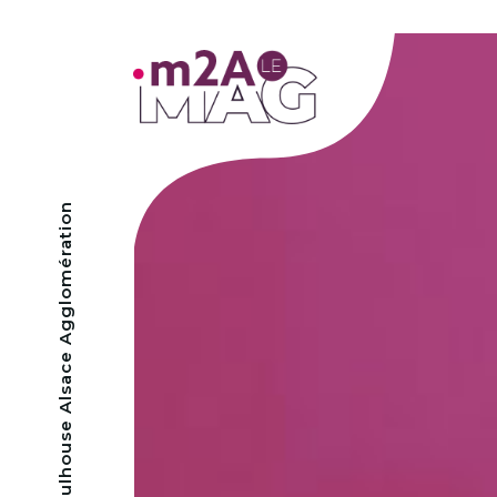
- Mulhouse Alsace Agglomération