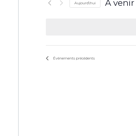
À venir
Aujourd\hui
Sélectionne
une
date.
Évènements
précédents