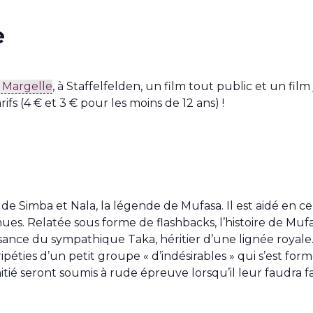
e
 Margelle
, à Staffelfelden, un film tout public et un fil
ifs (4 € et 3 € pour les moins de 12 ans) !
lle de Simba et Nala, la légende de Mufasa. Il est aidé en
s. Relatée sous forme de flashbacks, l’histoire de Mufas
issance du sympathique Taka, héritier d’une lignée royal
péties d’un petit groupe « d’indésirables » qui s’est for
mitié seront soumis à rude épreuve lorsqu’il leur faudr