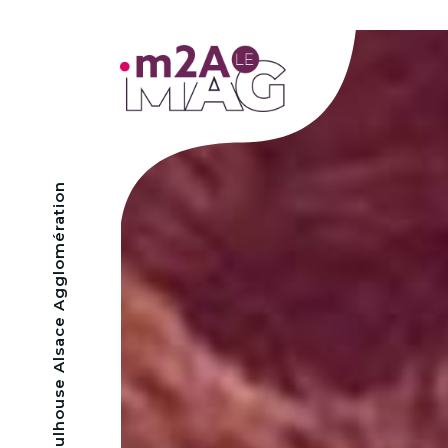
- Mulhouse Alsace Agglomération