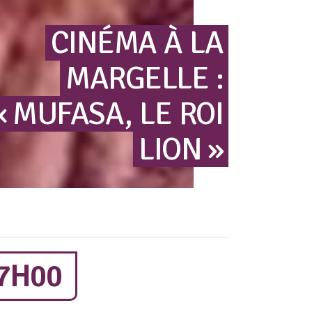
CINÉMA
À
LA
MARGELLE
:
« MUFASA,
LE
ROI
LION »
7H00