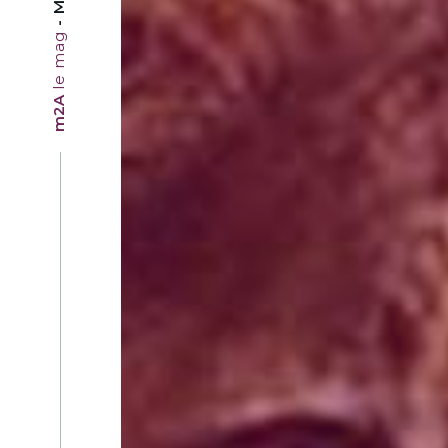
le mag
m2A