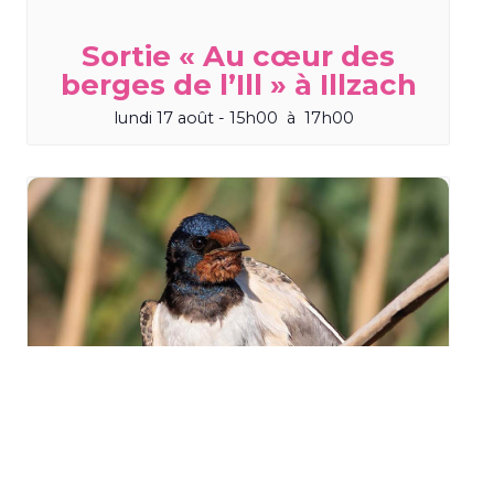
Sortie « Au cœur des
berges de l’Ill » à Illzach
lundi 17 août - 15h00
à
17h00