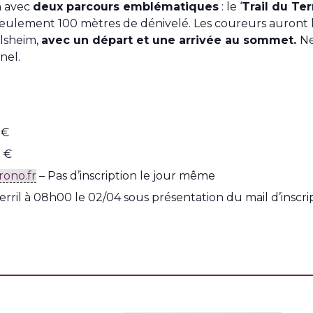
n avec
deux parcours emblématiques
: le ‘
Trail du Terr
seulement 100 mètres de dénivelé. Les coureurs auront 
elsheim,
avec un départ et une arrivée au sommet.
Ne
nel.
 €
0 €
ono.fr
– Pas d’inscription le jour même
rril à 08h00 le 02/04 sous présentation du mail d’inscri