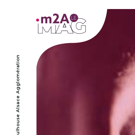
- Mulhouse Alsace Agglomération