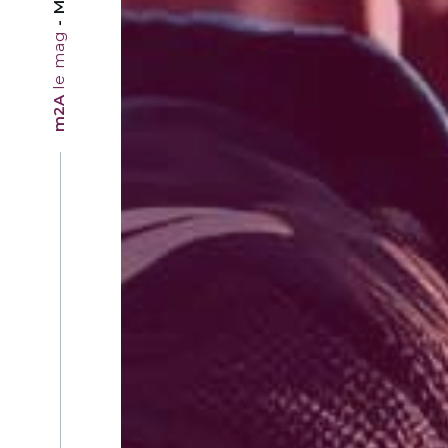
le mag
m2A