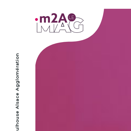
- Mulhouse Alsace Agglomération