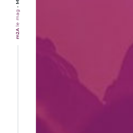
le mag
m2A