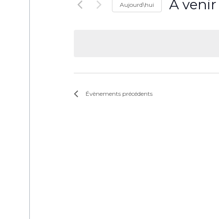
À venir
Aujourd\hui
Sélectionne
une
date.
Évènements
précédents