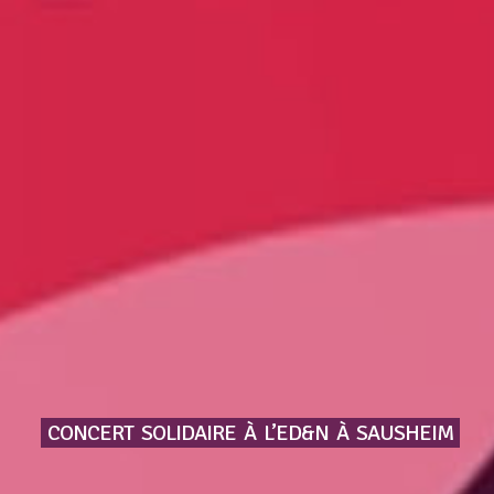
CONCERT
SOLIDAIRE
À
L’ED&N
À
SAUSHEIM