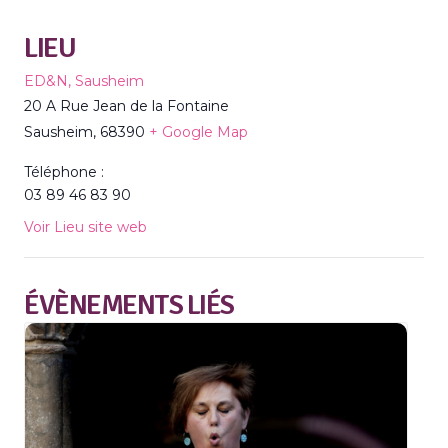
LIEU
ED&N, Sausheim
20 A Rue Jean de la Fontaine
Sausheim
,
68390
+ Google Map
Téléphone :
03 89 46 83 90
Voir Lieu site web
ÉVÈNEMENTS LIÉS