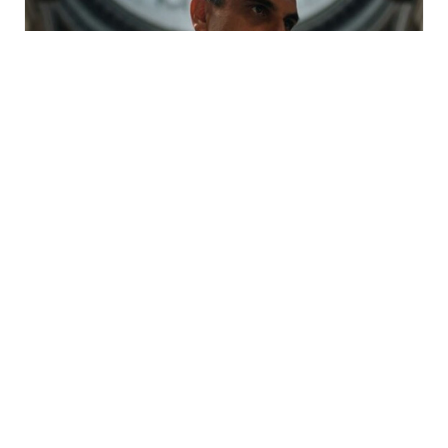
Festival Météo 2026
« Bambin Bamboche »
avec Mohammad Reza
Mortazavi à Mulhouse
mercredi 19 août - 11h30
à
12h30