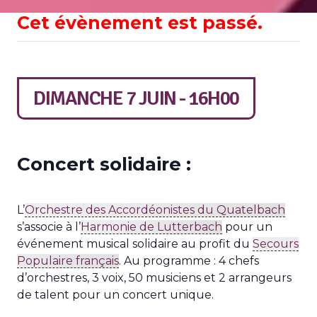
Cet évènement est passé.
DIMANCHE 7 JUIN - 16H00
Concert solidaire :
L’
Orchestre des Accordéonistes du Quatelbach
s’associe à l’
Harmonie de Lutterbach
pour un
événement musical solidaire au profit du
Secours
Populaire français
. Au programme : 4 chefs
d’orchestres, 3 voix, 50 musiciens et 2 arrangeurs
de talent pour un concert unique.