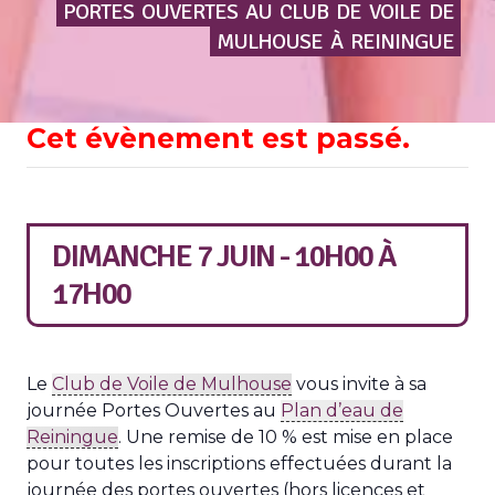
PORTES
OUVERTES
AU
CLUB
DE
VOILE
DE
MULHOUSE
À
REININGUE
Cet évènement est passé.
DIMANCHE 7 JUIN - 10H00
À
17H00
Le
Club de Voile de Mulhouse
vous invite à sa
journée Portes Ouvertes au
Plan d’eau de
Reiningue
. Une remise de 10 % est mise en place
pour toutes les inscriptions effectuées durant la
journée des portes ouvertes (hors licences et