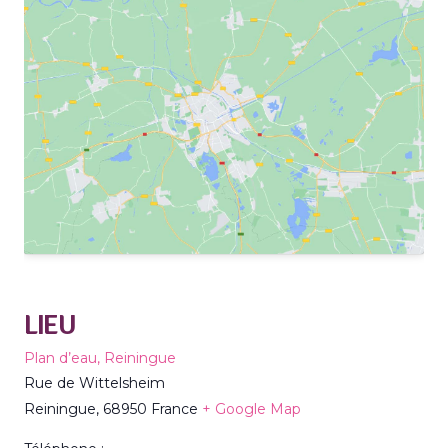
LIEU
Plan d’eau, Reiningue
Rue de Wittelsheim
Reiningue
,
68950
France
+ Google Map