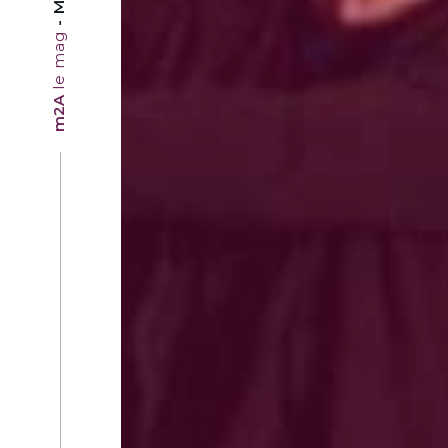
le mag
m2A