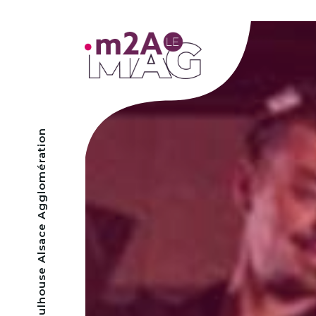
- Mulhouse Alsace Agglomération