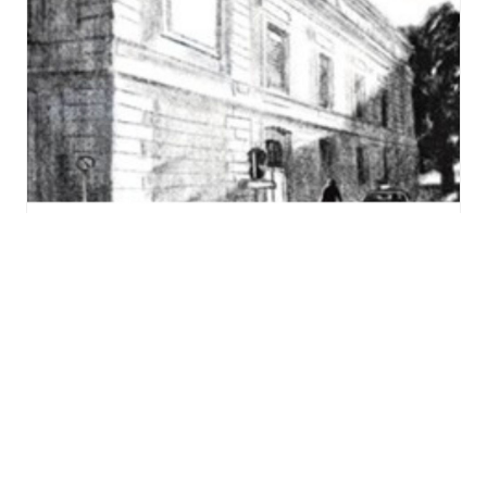
« Confé’ Soirées » au
Lerchenberg à Mulhouse :
Au Musée de l’Impression
sur Etoffes, histoire d’un
pillage
jeudi 12 novembre - 20h00