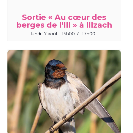
Sortie « Au cœur des
berges de l’Ill » à Illzach
lundi 17 août - 15h00
à
17h00