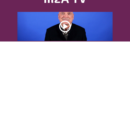
DÉCOUVREZ L’INTERVIEW DE LOUIS
BODIN
Louis Bodin, célèbre ingénieur-
météorologiste, était présent dans
l'Agglomération pour...