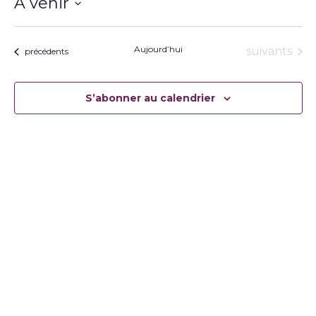
À venir
Sélectionnez
une
date.
Aujourd’hui
Évènement
suivants
Évènements
précédents
S’abonner au calendrier