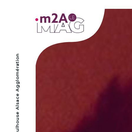
- Mulhouse Alsace Agglomération