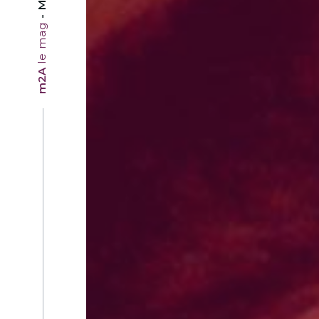
le mag
m2A