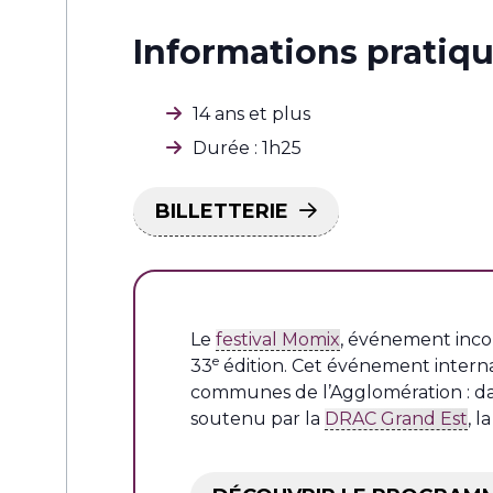
Informations pratiq
14 ans et plus
Durée : 1h25
BILLETTERIE
Le
festival Momix
, événement inco
e
33
édition. Cet événement intern
communes de l’Agglomération : dans
soutenu par la
DRAC Grand Est
, l