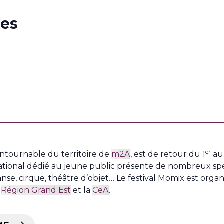
ues
er
ntournable du territoire de
m2A
, est de retour du 1
au 
ational dédié au jeune public présente de nombreux spe
e, cirque, théâtre d’objet… Le festival Momix est organ
a
Région Grand Est
et la
CeA
.