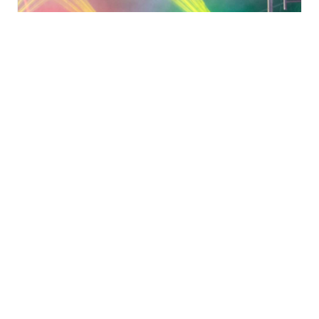
Un été aux Jardins à
Wittelsheim
vendredi 14 août - 18h30
à
23h30