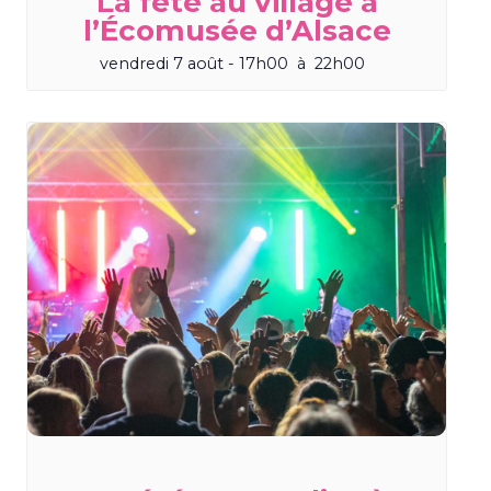
La fête au village à
l’Écomusée d’Alsace
vendredi 7 août - 17h00
à
22h00