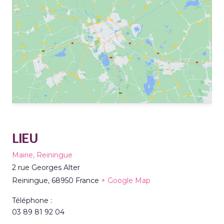
LIEU
Mairie, Reiningue
2 rue Georges Alter
Reiningue
,
68950
France
+ Google Map
Téléphone :
03 89 81 92 04