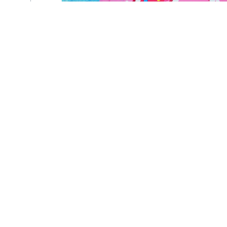
Pool Party au
Centre Nautique Ile
Napoléon à
Habsheim
vendredi 14 août - 19h00
à
22h00