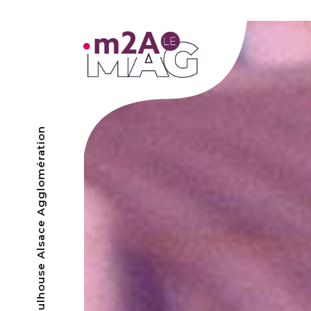
- Mulhouse Alsace Agglomération