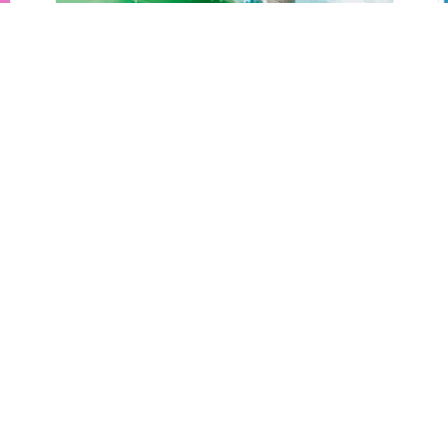
Kermesse au
Centre Nautique
Aquarhin à
Ottmarsheim
mercredi 19 août - 10h30
à
13h00
TOUS LES ÉVÈNEMENTS