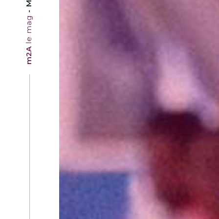
le mag
m2A