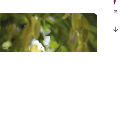
Sortie « Les mal-
aimées de la forêt »
à Zillisheim