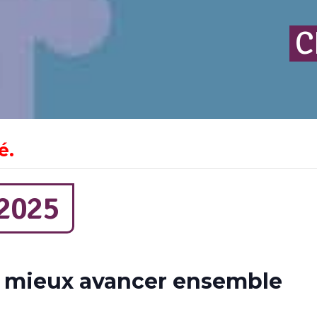
C
é.
2025
r mieux avancer ensemble