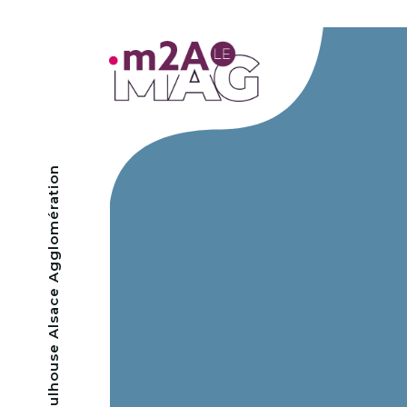
- Mulhouse Alsace Agglomération