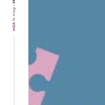
le mag
m2A