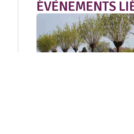
ÉVÈNEMENTS LI
Sortie « Au cœur
des berges de l’Ill »
à Illzach