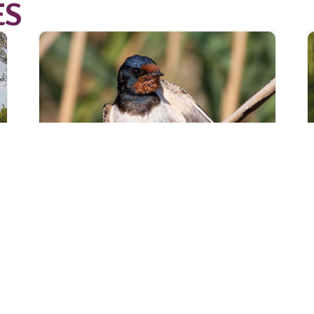
ÉS
Sortie « Le porte-
bois et
l’hirondelle » à