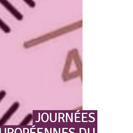
JOURNÉES
UROPÉENNES
DU