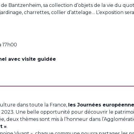
e Bantzenheim, sa collection d’objets de la vie du quot
e jardinage, charrettes, collier d’attelage… L’exposition s
à 17h00
hel avec visite guidée
Culture dans toute la France,
les Journées européenne
 2023. Une belle opportunité pour découvrir le patrimoine
 deux thèmes sont mis à l’honneur dans l’Agglomérati
t »
.
moine Vivant », chaque commune pourra partager les prat