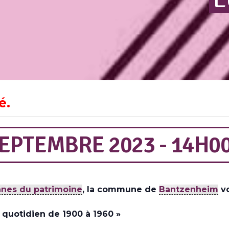
é.
EPTEMBRE 2023 - 14H0
nes du patrimoine
, la commune de
Bantzenheim
vo
u quotidien de 1900 à 1960 »