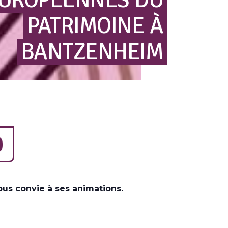
PATRIMOINE
À
BANTZENHEIM
0
us convie à ses animations.