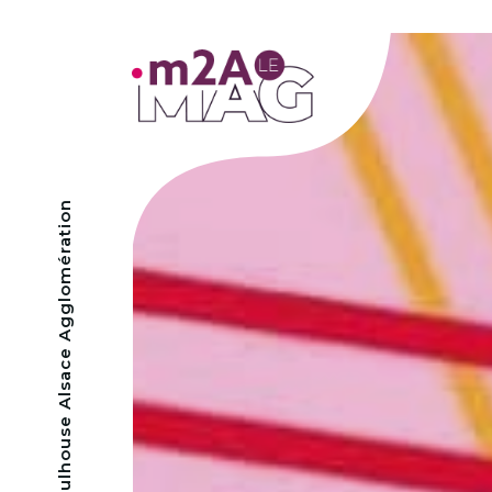
- Mulhouse Alsace Agglomération