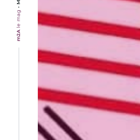
le mag
m2A