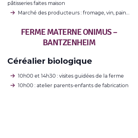
pâtisseries faites maison
Marché des producteurs : fromage, vin, pain…
FERME MATERNE ONIMUS –
BANTZENHEIM
Céréalier biologique
10h00 et 14h30 : visites guidées de la ferme
10h00 : atelier parents-enfants de fabrication
du pain avec des céréales anciennes (
sur
inscription, paiement de 10€ sur place
)
17h30 : lancement d’une nouvelle bière bio
aux céréales anciennes en présence d’élus m2A
Animation autour du soja bio avec la