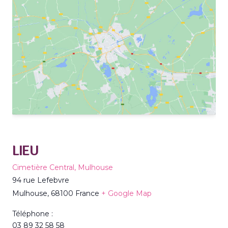
LIEU
Cimetière Central, Mulhouse
94 rue Lefebvre
Mulhouse
,
68100
France
+ Google Map
Téléphone :
03 89 32 58 58