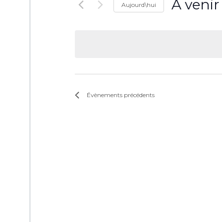
À venir
Aujourd\hui
Sélectionne
une
date.
Évènements
précédents