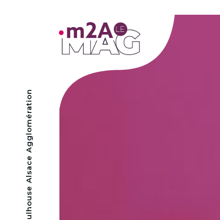
- Mulhouse Alsace Agglomération