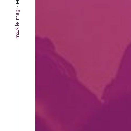
le mag
m2A