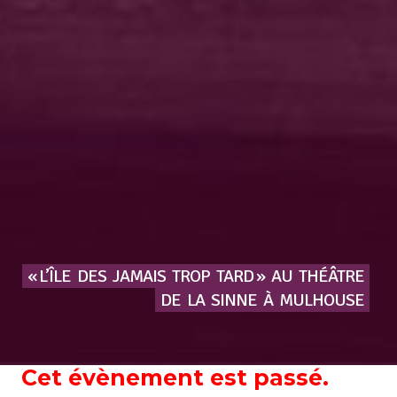
« L’ÎLE
DES
JAMAIS
TROP
TARD »
AU
THÉÂTRE
DE
LA
SINNE
À
MULHOUSE
Cet évènement est passé.