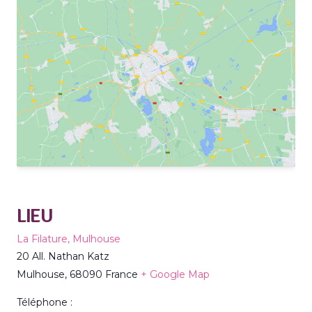
LIEU
La Filature, Mulhouse
20 All. Nathan Katz
Mulhouse
,
68090
France
+ Google Map
Téléphone :