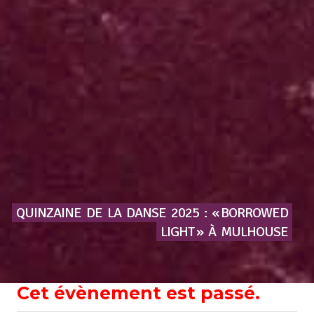
QUINZAINE
DE
LA
DANSE
2025
:
« BORROWED
LIGHT »
À
MULHOUSE
Cet évènement est passé.