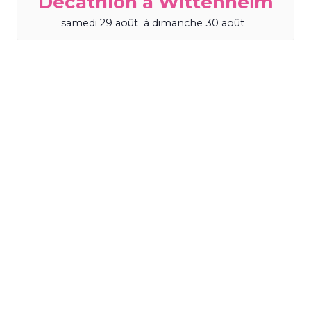
Décathlon à Wittenheim
samedi 29 août
à
dimanche 30 août
TOUS LES ÉVÈNEMENTS
Recevez les dernières actualités
sur votre smartphone,
inscrivez-
vous à la newsletter
m2A le mag !