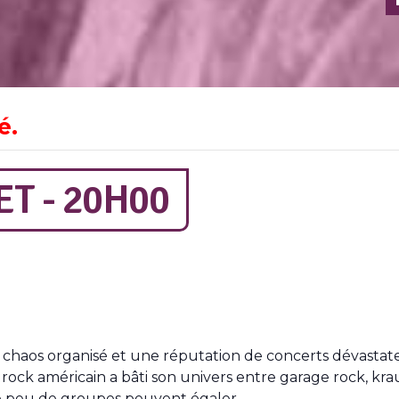
é.
ET - 20H00
 chaos organisé et une réputation de concerts dévastate
ock américain a bâti son univers entre garage rock, kra
e peu de groupes peuvent égaler.