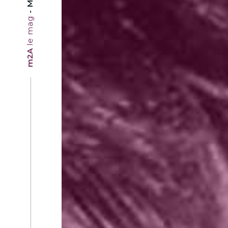
le mag
m2A