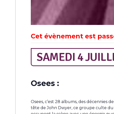
Cet évènement est pass
SAMEDI 4 JUILL
Osees :
Osees, c’est 28 albums, des décennies de
tête de John Dwyer, ce groupe culte du r
occupent la scène avec une énergie qu