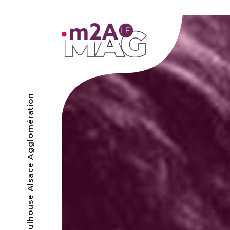
- Mulhouse Alsace Agglomération