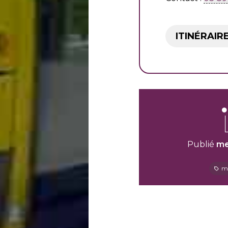
ITINÉRAIR
Publié
me
m