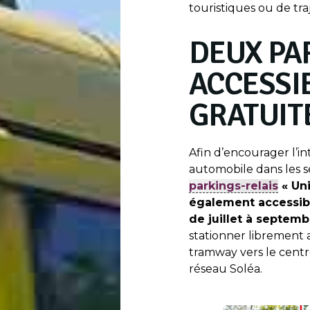
touristiques ou de tra
DEUX PA
ACCESSI
GRATUI
Afin d’encourager l’in
automobile dans les s
parkings-relais
« Uni
également accessib
de juillet à septemb
stationner librement 
tramway vers le centre
réseau Soléa.