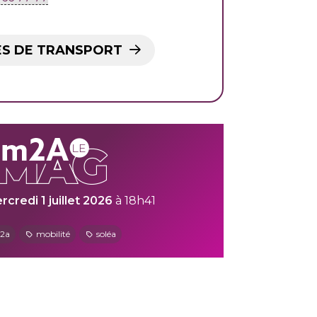
ES DE TRANSPORT
rcredi 1 juillet 2026
à 18h41
2a
mobilité
soléa