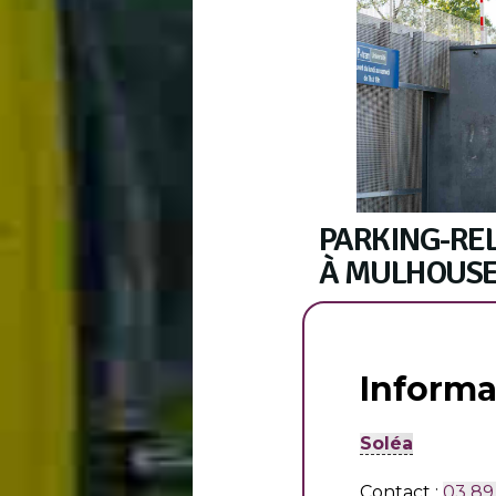
PARKING-REL
À MULHOUS
Informa
Soléa
Contact :
03 89