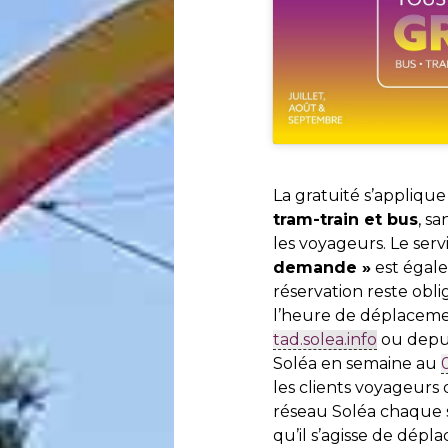
La gratuité s’applique
tram-train et bus
, s
les voyageurs. Le serv
demande »
est égal
réservation reste obl
l’heure de déplacemen
tad.solea.info
ou depui
Soléa en semaine au
les clients voyageurs
réseau Soléa chaque s
qu’il s’agisse de dépla