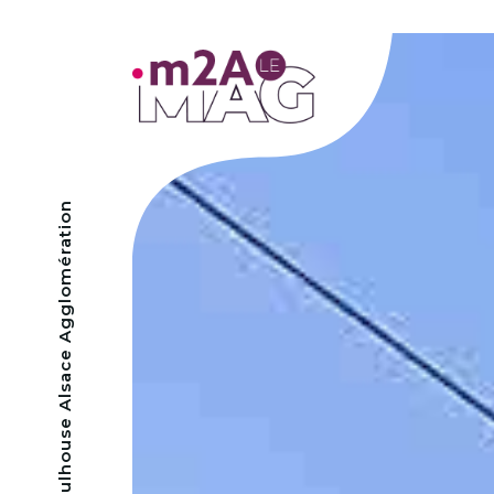
- Mulhouse Alsace Agglomération