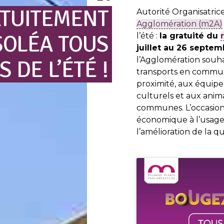
TUITEMENT
Autorité Organisatric
Agglomération (m2A)
SOLÉA
TOUS
l’été :
la gratuité du
juillet au 26 septem
l’Agglomération souhai
S
DE
L’ÉTÉ
!
transports en commun,
proximité, aux équipe
culturels et aux anima
communes. L’occasion
économique à l’usage d
l’amélioration de la qual