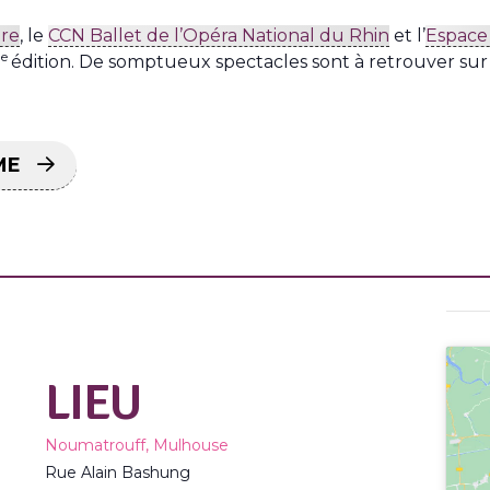
ure
, le
CCN Ballet de l’Opéra National du Rhin
et l’
Espace 
e
7
édition. De somptueux spectacles sont à retrouver sur
ME
LIEU
Noumatrouff, Mulhouse
Rue Alain Bashung