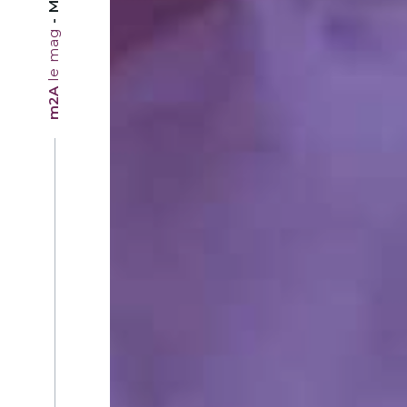
le mag
m2A