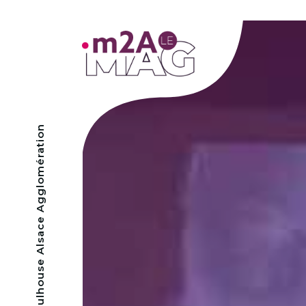
- Mulhouse Alsace Agglomération