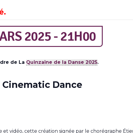
é.
RS 2025 - 21H00
adre de La
Quinzaine de la Danse 2025
.
e Cinematic Dance
et vidéo, cette création signée par le chorégraphe Étien