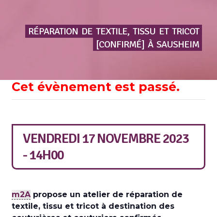
RÉPARATION
DE
TEXTILE,
TISSU
ET
TRICOT
[CONFIRMÉ]
À
SAUSHEIM
Cet évènement est passé.
VENDREDI 17 NOVEMBRE 2023
- 14H00
m2A
propose un atelier de réparation de
textile, tissu et tricot à destination des