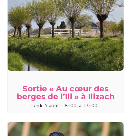
Sortie « Au cœur des
berges de l’Ill » à Illzach
lundi 17 août - 15h00
à
17h00