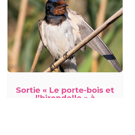
Sortie « Le porte-bois et
l’hirondelle » à
Staffelfelden
mercredi 19 août - 18h00
à
20h00