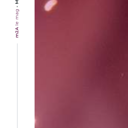
le mag
m2A