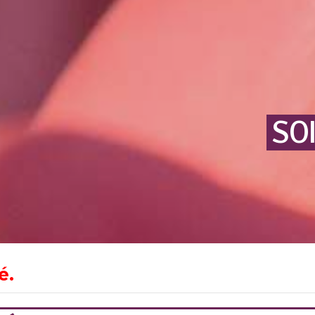
SO
é.