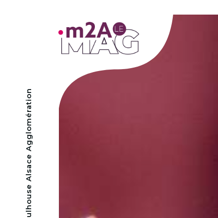
- Mulhouse Alsace Agglomération