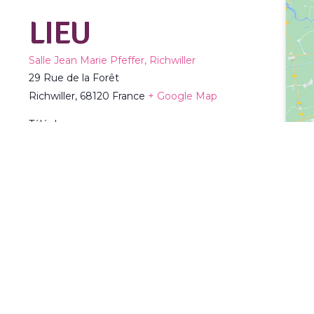
LIEU
Salle Jean Marie Pfeffer, Richwiller
29 Rue de la Forêt
Richwiller
,
68120
France
+ Google Map
Téléphone :
03 89 53 54 44
Voir Lieu site web
TOUS LES ÉVÈNEMENTS