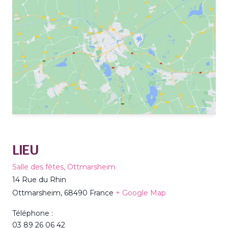
LIEU
Salle des fêtes, Ottmarsheim
14 Rue du Rhin
Ottmarsheim
,
68490
France
+ Google Map
Téléphone :
03 89 26 06 42