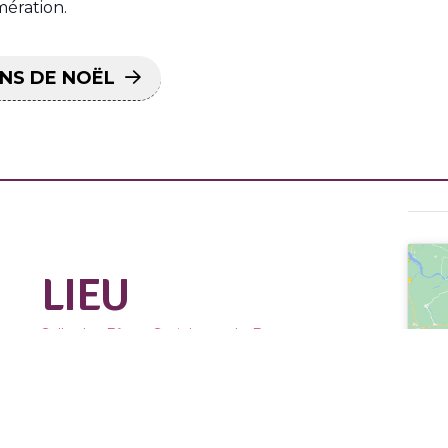
ération.
NS DE NOËL
LIEU
Salle des Fêtes, Steinbrunn-le-Bas
D6B
Steinbrunn-le-Bas
,
68440
+ Google Map
Téléphone :