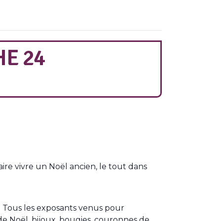
E 24
re vivre un Noël ancien, le tout dans
ux. Tous les exposants venus pour
 de Noël, bijoux, bougies, couronnes de