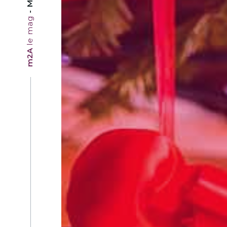
le mag
m2A