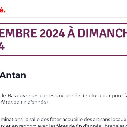
é.
EMBRE 2024
À
DIMANCH
4
’Antan
le-Bas ouvre ses portes une année de plus pour pour fai
fêtes de fin d’année !
luminations, la salle des fêtes accueille des artisans loca
aux et en rapport avec les fêtes de fin d’année : bredalas