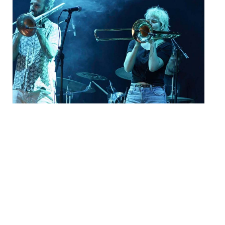
Festival Météo 2026
« Systeme Trappist » à
Mulhouse
mardi 18 août - 19h00
à
20h00