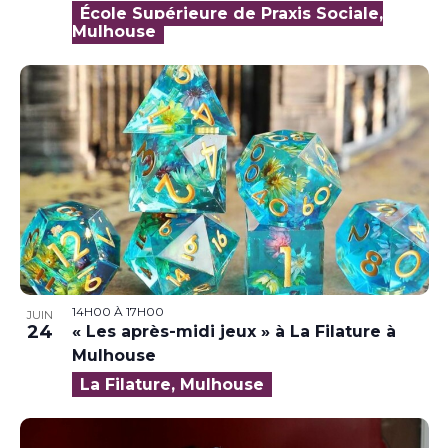
École Supérieure de Praxis Sociale,
Mulhouse
14H00
À
17H00
JUIN
24
« Les après-midi jeux » à La Filature à
Mulhouse
La Filature, Mulhouse