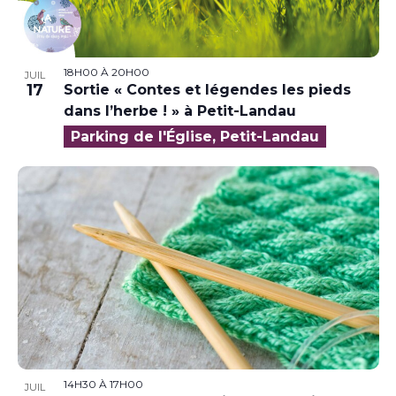
18H00
À
20H00
JUIL
17
Sortie « Contes et légendes les pieds
dans l’herbe ! » à Petit-Landau
Parking de l'Église, Petit-Landau
14H30
À
17H00
JUIL