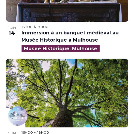
15H00
À
17H00
JUIN
14
Immersion à un banquet médiéval au
Musée Historique à Mulhouse
Musée Historique, Mulhouse
16H00
À
18H00
JUIN