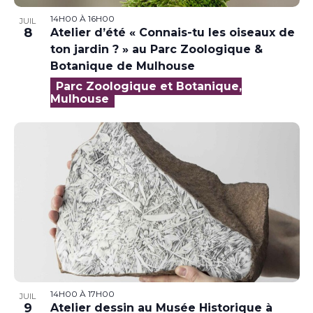
14H00
À
16H00
JUIL
8
Atelier d’été « Connais-tu les oiseaux de
ton jardin ? » au Parc Zoologique &
Botanique de Mulhouse
Parc Zoologique et Botanique,
Mulhouse
14H00
À
17H00
JUIL
9
Atelier dessin au Musée Historique à