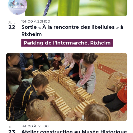
18H00
À
20H00
JUIL
22
Sortie « À la rencontre des libellules » à
Rixheim
Parking de l'Intermarché, Rixheim
14H00
À
17H00
JUIL
23
Atelier construction au Musée Historique