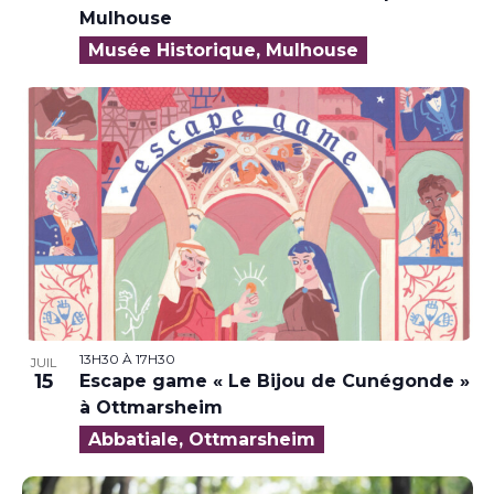
Mulhouse
Musée Historique, Mulhouse
13H30
À
17H30
JUIL
15
Escape game « Le Bijou de Cunégonde »
à Ottmarsheim
Abbatiale, Ottmarsheim