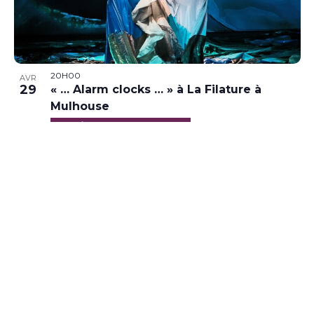
20H00
AVR
29
« … Alarm clocks … » à La Filature à
Mulhouse
La Filature, Mulhouse