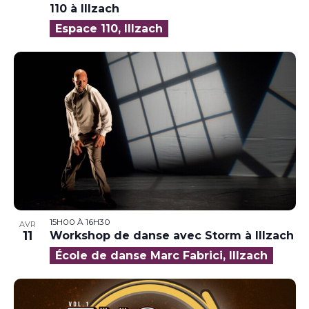
110 à Illzach
Espace 110, Illzach
15H00
À
16H30
AVR
11
Workshop de danse avec Storm à Illzach
École de danse Marc Fabrici, Illzach