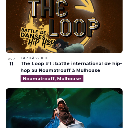
18H30
À
22H00
AVR
11
The Loop #1 : battle international de hip-
hop au Noumatrouff à Mulhouse
Noumatrouff, Mulhouse