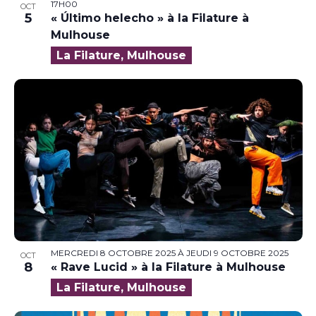
17H00
OCT
5
« Último helecho » à la Filature à
Mulhouse
La Filature, Mulhouse
MERCREDI 8 OCTOBRE 2025
À
JEUDI 9 OCTOBRE 2025
OCT
8
« Rave Lucid » à la Filature à Mulhouse
La Filature, Mulhouse