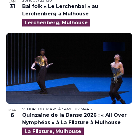
20H00
À
23H30
JAN
31
Bal folk « Le Lerchenbal » au
Lerchenberg à Mulhouse
Lerchenberg, Mulhouse
VENDREDI 6 MARS
À
SAMEDI 7 MARS
MAR
6
Quinzaine de la Danse 2026 : « All Over
Nymphéas » à La Filature à Mulhouse
La Filature, Mulhouse